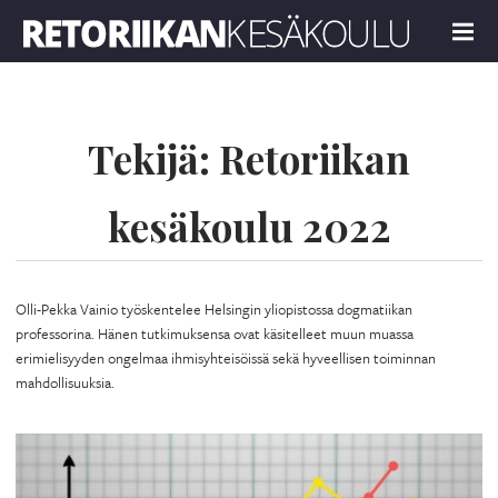
Retoriikan kesäkoulu 2022
MENU
Tekijä:
Retoriikan
kesäkoulu 2022
Olli-Pekka Vainio työskentelee Helsingin yliopistossa dogmatiikan
professorina. Hänen tutkimuksensa ovat käsitelleet muun muassa
erimielisyyden ongelmaa ihmisyhteisöissä sekä hyveellisen toiminnan
mahdollisuuksia.