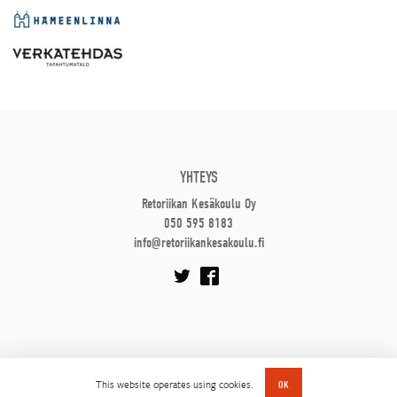
YHTEYS
Retoriikan Kesäkoulu Oy
050 595 8183
info@retoriikankesakoulu.fi
This website operates using cookies.
OK