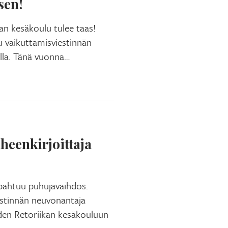
sen!
an kesäkoulu tulee taas!
tu vaikuttamisviestinnän
lla. Tänä vuonna…
heenkirjoittaja
pahtuu puhujavaihdos.
estinnän neuvonantaja
den Retoriikan kesäkouluun