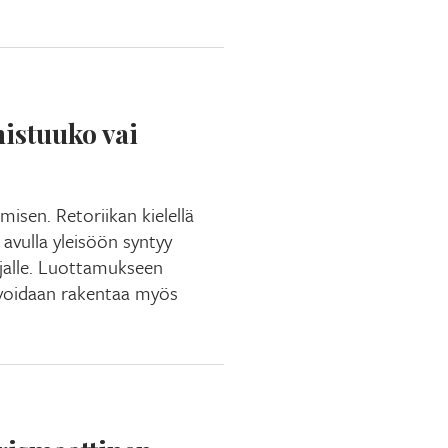
istuuko vai
isen. Retoriikan kielellä
vulla yleisöön syntyy
jalle. Luottamukseen
 voidaan rakentaa myös