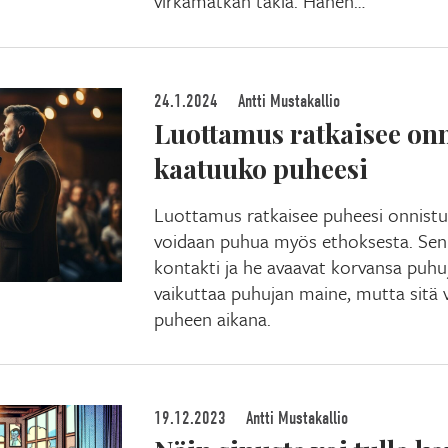
virkamatkan takia. Hänen…
24.1.2024
Antti Mustakallio
Luottamus ratkaisee onn
kaatuuko puheesi
Luottamus ratkaisee puheesi onnistum
voidaan puhua myös ethoksesta. Sen a
kontakti ja he avaavat korvansa puhu
vaikuttaa puhujan maine, mutta sitä
puheen aikana.
19.12.2023
Antti Mustakallio