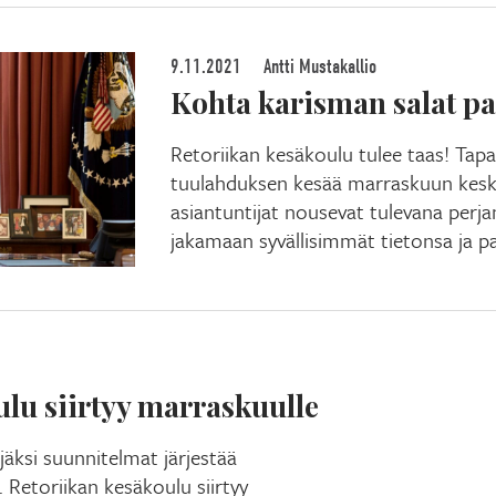
9.11.2021
Antti Mustakallio
Kohta karisman salat pa
Retoriikan kesäkoulu tulee taas! Ta
tuulahduksen kesää marraskuun keske
asiantuntijat nousevat tulevana perja
jakamaan syvällisimmät tietonsa ja pa
ulu siirtyy marraskuulle
äksi suunnitelmat järjestää
Retoriikan kesäkoulu siirtyy