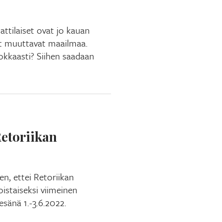
ttilaiset ovat jo kauan
at muuttavat maailmaa.
okkaasti? Siihen saadaan
Retoriikan
n, ettei Retoriikan
istaiseksi viimeinen
sänä 1.-3.6.2022.