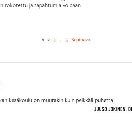
 on rokotettu ja tapahtumia voidaan
1
2
3
5
Seuraava
…
ikan kesäkoulu on muutakin kuin pelkkää puhetta!
JUUSO JOKINEN, D