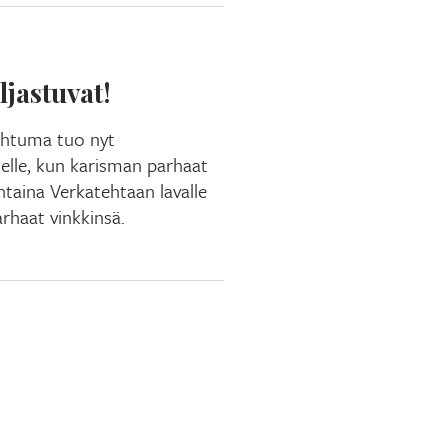
ljastuvat!
pahtuma tuo nyt
lle, kun karisman parhaat
ntaina Verkatehtaan lavalle
rhaat vinkkinsä.