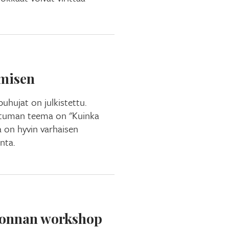
misen
uhujat on julkistettu.
htuman teema on "Kuinka
on hyvin varhaisen
nta.
ronnan workshop