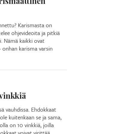
arismaattinen
nnettu? Karismasta on
stelee ohjevideoita ja pitkiä
i. Nämä kaikki ovat
– onhan karisma varsin
 vinkkiä
sä vauhdissa. Ehdokkaat
ole kuitenkaan se ja sama,
lla on 10 vinkkiä, joilla
okkaat voivat virittää