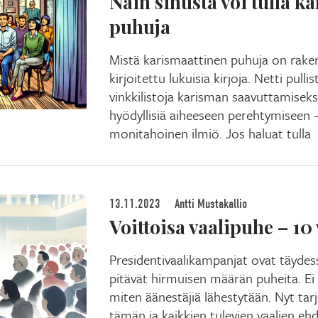
Näin sinusta voi tulla k
puhuja
Mistä karismaattinen puhuja on rake
kirjoitettu lukuisia kirjoja. Netti pulli
vinkkilistoja karisman saavuttamiseks
hyödyllisiä aiheeseen perehtymiseen 
monitahoinen ilmiö. Jos haluat tulla
13.11.2023
Antti Mustakallio
Voittoisa vaalipuhe – 10
Presidentivaalikampanjat ovat täydes
pitävät hirmuisen määrän puheita. Ei 
miten äänestäjiä lähestytään. Nyt tarjo
tämän ja kaikkien tulevien vaalien ehd